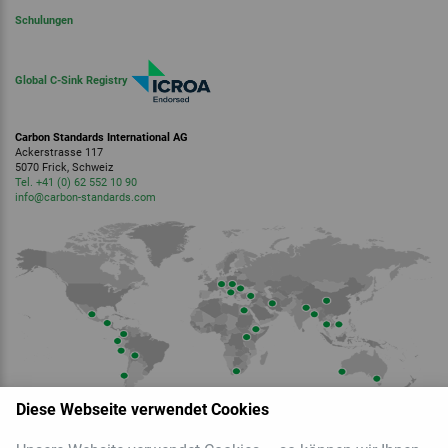
Schulungen
Global C-Sink Registry
Carbon Standards International AG
Ackerstrasse 117
5070 Frick, Schweiz
Tel. +41 (0) 62 552 10 90
info
@carbon-standards.
com
Diese Webseite verwendet Cookies