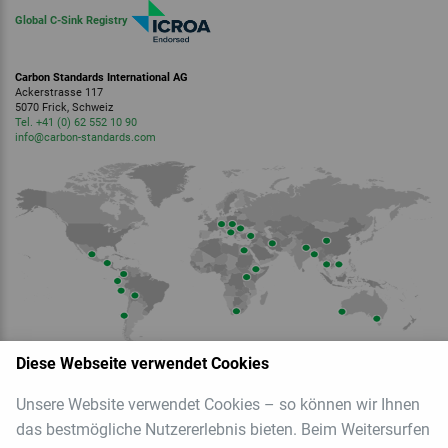
Global C-Sink Registry
Carbon Standards International AG
Ackerstrasse 117
5070 Frick, Schweiz
Tel. +41 (0) 62 552 10 90
info
@carbon-standards.
com
Diese Webseite verwendet Cookies
Unsere Website verwendet Cookies – so können wir Ihnen
Mitglied der
das bestmögliche Nutzererlebnis bieten. Beim Weitersurfen