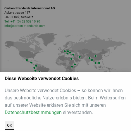
Carbon Standards International AG
Ackerstrasse 117
5070 Frick, Schweiz
Tel. +41 (0) 62 552 10 90
info
@carbon-standards.
com
Diese Webseite verwendet Cookies
Unsere Website verwendet Cookies – so können wir Ihnen
das bestmögliche Nutzererlebnis bieten. Beim Weitersurfen
auf unserer Website erklären Sie sich mit unseren
Mitglied der
Datenschutzbestimmungen
einverstanden.
OK